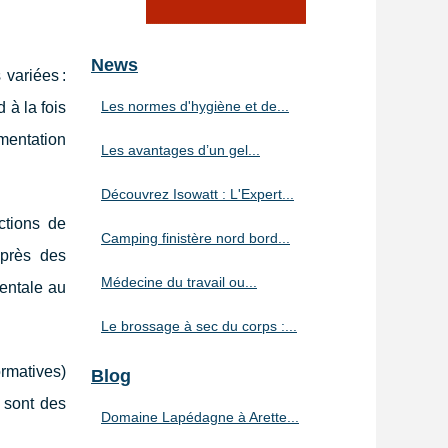
News
 variées :
Les normes d'hygiène et de...
 à la fois
mentation
Les avantages d’un gel...
Découvrez Isowatt : L'Expert...
ctions de
Camping finistère nord bord...
uprès des
Médecine du travail ou...
entale au
Le brossage à sec du corps :...
ormatives)
Blog
l sont des
Domaine Lapédagne à Arette...