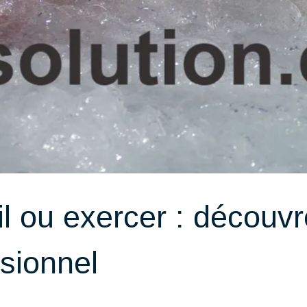
l ou exercer : découv
ssionnel