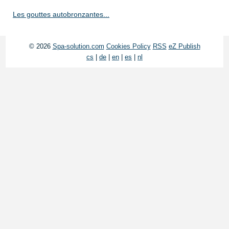
Les gouttes autobronzantes...
© 2026
Spa-solution.com
Cookies Policy
RSS
eZ Publish
cs
|
de
|
en
|
es
|
nl