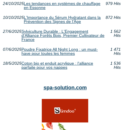
24/10/2025
Les tendances en systèmes de chauffage
979 Hits
en Essonne
10/10/2025
L'Importance du Sérum Hydratant dans la
872 Hits
Prévention des Signes de l'Âge
27/6/2025
Sylviculture Durable : L'Engagement
1 562
d'Alliance Forêts Bois, Premier Cultivateur de
Hits
France
07/6/2025
Poudre Fixatrice All Night Long : un must-
1 471
have pour toutes les femmes
Hits
18/5/2025
Coton bio et enduit acrylique : l'alliance
1 536
parfaite pour vos nappes
Hits
spa-solution.com