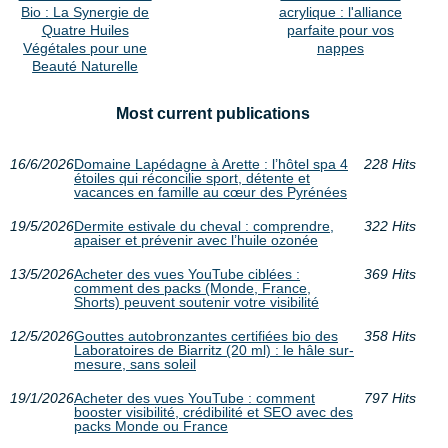
Bio : La Synergie de
acrylique : l'alliance
Quatre Huiles
parfaite pour vos
Végétales pour une
nappes
Beauté Naturelle
Most current publications
16/6/2026
Domaine Lapédagne à Arette : l’hôtel spa 4
228 Hits
étoiles qui réconcilie sport, détente et
vacances en famille au cœur des Pyrénées
19/5/2026
Dermite estivale du cheval : comprendre,
322 Hits
apaiser et prévenir avec l’huile ozonée
13/5/2026
Acheter des vues YouTube ciblées :
369 Hits
comment des packs (Monde, France,
Shorts) peuvent soutenir votre visibilité
12/5/2026
Gouttes autobronzantes certifiées bio des
358 Hits
Laboratoires de Biarritz (20 ml) : le hâle sur-
mesure, sans soleil
19/1/2026
Acheter des vues YouTube : comment
797 Hits
booster visibilité, crédibilité et SEO avec des
packs Monde ou France