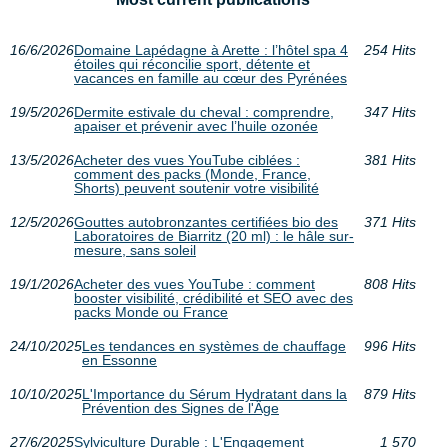
16/6/2026
Domaine Lapédagne à Arette : l’hôtel spa 4
254 Hits
étoiles qui réconcilie sport, détente et
vacances en famille au cœur des Pyrénées
19/5/2026
Dermite estivale du cheval : comprendre,
347 Hits
apaiser et prévenir avec l’huile ozonée
13/5/2026
Acheter des vues YouTube ciblées :
381 Hits
comment des packs (Monde, France,
Shorts) peuvent soutenir votre visibilité
12/5/2026
Gouttes autobronzantes certifiées bio des
371 Hits
Laboratoires de Biarritz (20 ml) : le hâle sur-
mesure, sans soleil
19/1/2026
Acheter des vues YouTube : comment
808 Hits
booster visibilité, crédibilité et SEO avec des
packs Monde ou France
24/10/2025
Les tendances en systèmes de chauffage
996 Hits
en Essonne
10/10/2025
L'Importance du Sérum Hydratant dans la
879 Hits
Prévention des Signes de l'Âge
27/6/2025
Sylviculture Durable : L'Engagement
1 570