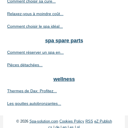
Comment choisir sa cure...
Relaxez-vous à moindre coût...
Comment choisir le spa idéal...
spa spare parts
Comment réserver un spa en...
Pièces détachées...
wellness
Thermes de Dax: Profitez...
Les gouttes autobronzantes...
© 2026
Spa-solution.com
Cookies Policy
RSS
eZ Publish
cs
|
de
|
en
|
es
|
nl