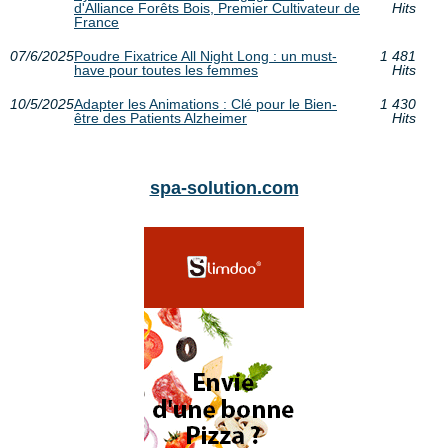
d'Alliance Forêts Bois, Premier Cultivateur de
Hits
France
07/6/2025
Poudre Fixatrice All Night Long : un must-
1 481
have pour toutes les femmes
Hits
10/5/2025
Adapter les Animations : Clé pour le Bien-
1 430
être des Patients Alzheimer
Hits
spa-solution.com